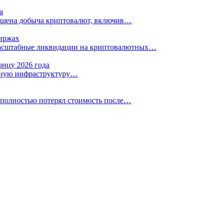
а
рещена добыча криптовалют, включив…
биржах
масштабные ликвидации на криптовалютных…
онцу 2026 года
енную инфраструктуру…
 полностью потерял стоимость после…