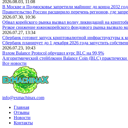
2026.08.03, 11:08
В Москве и Подмосковье запретили майнинг до конца 2032 год
Правительство России расширило перечень регионов, где зап
2026.07.30, 10:36
Обвал корейского рынка вызвал волну ликвидаций на крипто
Резкое снижение южнокорейского фондового рынка вызвало 
2026.07.27, 13:34
Сбербанк готовит запуск криптовалютной инфраструктуры к к
Сбербанк планирует до 1 декабря 2026 года запустить собств
2026.07.23, 10:43
Взлом Balance Protocol обрушил курс BLC на 99,9%
Алгоритмический стейблкоин Balance Coin (BLC) практически
Все новости
info@exmachinax.com
Главная
Отзывы
Новости
Контакты