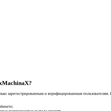
ExMachinaX?
олько зарегистрированным и верифицированным пользователям. 
абинете;
ком и возможностью вывода средств.