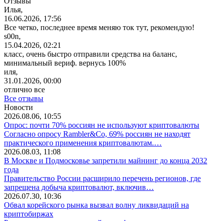
Отзывы
Илья,
16.06.2026, 17:56
Все четко, последнее время меняю ток тут, рекомендую!
s00n,
15.04.2026, 02:21
класс, очень быстро отправили средства на баланс,
минимальный вериф. вернусь 100%
иля,
31.01.2026, 00:00
отлично все
Все отзывы
Новости
2026.08.06, 10:55
Опрос: почти 70% россиян не используют криптовалюты
Согласно опросу Rambler&Co, 69% россиян не находят
практического применения криптовалютам.…
2026.08.03, 11:08
В Москве и Подмосковье запретили майнинг до конца 2032
года
Правительство России расширило перечень регионов, где
запрещена добыча криптовалют, включив…
2026.07.30, 10:36
Обвал корейского рынка вызвал волну ликвидаций на
криптобиржах