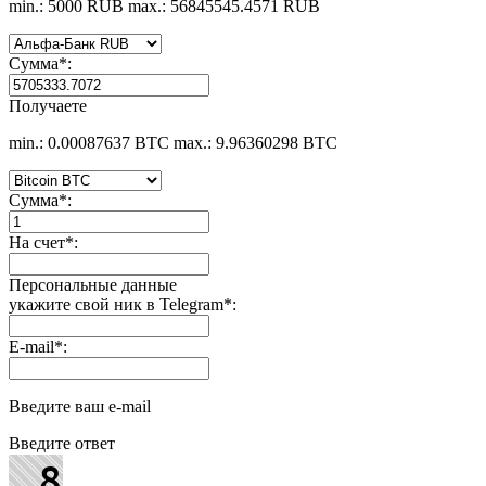
min.: 5000 RUB
max.: 56845545.4571 RUB
Сумма
*
:
Получаете
min.: 0.00087637 BTC
max.: 9.96360298 BTC
Сумма
*
:
На счет
*
:
Персональные данные
укажите свой ник в Telegram
*
:
E-mail
*
:
Введите ваш e-mail
Введите ответ