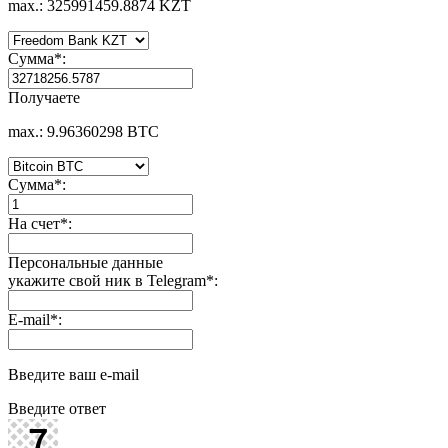
max.: 325991459.8874 KZT
Сумма
*
:
Получаете
max.: 9.96360298 BTC
Сумма
*
:
На счет
*
:
Персональные данные
укажите свой ник в Telegram
*
:
E-mail
*
:
Введите ваш e-mail
Введите ответ