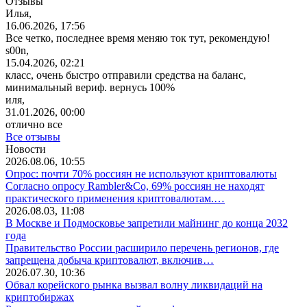
Отзывы
Илья,
16.06.2026, 17:56
Все четко, последнее время меняю ток тут, рекомендую!
s00n,
15.04.2026, 02:21
класс, очень быстро отправили средства на баланс,
минимальный вериф. вернусь 100%
иля,
31.01.2026, 00:00
отлично все
Все отзывы
Новости
2026.08.06, 10:55
Опрос: почти 70% россиян не используют криптовалюты
Согласно опросу Rambler&Co, 69% россиян не находят
практического применения криптовалютам.…
2026.08.03, 11:08
В Москве и Подмосковье запретили майнинг до конца 2032
года
Правительство России расширило перечень регионов, где
запрещена добыча криптовалют, включив…
2026.07.30, 10:36
Обвал корейского рынка вызвал волну ликвидаций на
криптобиржах