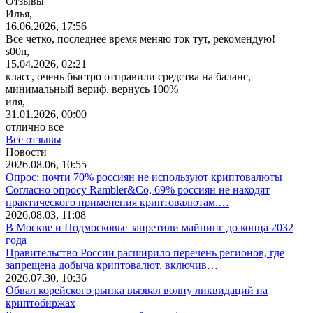
Отзывы
Илья,
16.06.2026, 17:56
Все четко, последнее время меняю ток тут, рекомендую!
s00n,
15.04.2026, 02:21
класс, очень быстро отправили средства на баланс,
минимальный вериф. вернусь 100%
иля,
31.01.2026, 00:00
отлично все
Все отзывы
Новости
2026.08.06, 10:55
Опрос: почти 70% россиян не используют криптовалюты
Согласно опросу Rambler&Co, 69% россиян не находят
практического применения криптовалютам.…
2026.08.03, 11:08
В Москве и Подмосковье запретили майнинг до конца 2032
года
Правительство России расширило перечень регионов, где
запрещена добыча криптовалют, включив…
2026.07.30, 10:36
Обвал корейского рынка вызвал волну ликвидаций на
криптобиржах