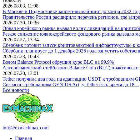
Новости
2026.08.03, 11:08
В Москве и Подмосковье запретили майнинг до конца 2032 год
Правительство России расширило перечень регионов, где зап
2026.07.30, 10:36
Обвал корейского рынка вызвал волну ликвидаций на крипто
Резкое снижение южнокорейского фондового рынка вызвало 
2026.07.27, 13:34
Сбербанк готовит запуск криптовалютной инфраструктуры к к
Сбербанк планирует до 1 декабря 2026 года запустить собств
2026.07.23, 10:43
Взлом Balance Protocol обрушил курс BLC на 99,9%
Алгоритмический стейблкоин Balance Coin (BLC) практически
2026.07.20, 13:01
Tether получила два года на адаптацию USDT к требованиям 
Согласно требованиям GENIUS Act, у Tether есть время до 18…
Все новости
info@exmachinax.com
Главная