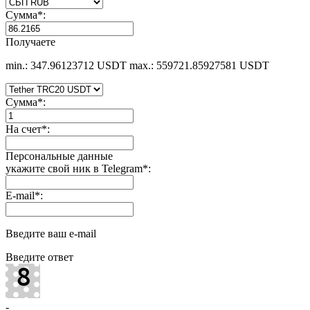
Сумма
*
:
Получаете
min.: 347.96123712 USDT
max.: 559721.85927581 USDT
Сумма
*
:
На счет
*
:
Персональные данные
укажите свой ник в Telegram
*
:
E-mail
*
:
Введите ваш e-mail
Введите ответ
-