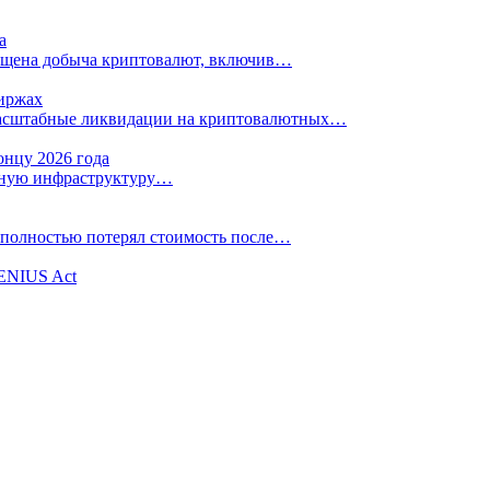
а
рещена добыча криптовалют, включив…
биржах
масштабные ликвидации на криптовалютных…
онцу 2026 года
енную инфраструктуру…
 полностью потерял стоимость после…
GENIUS Act